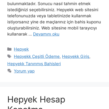
bulunmaktadır. Sonucu nasıl tahmin etmek
istediğinizi seçebilirsiniz. Hepyekk web sitesini
telefonunuzda veya tabletinizde kullanmak
istiyorsanız yine de maçlarınız için bahis kuponu
oluşturabilirsiniz. Web sitesine mobil tarayıcıyı
kullanarak …
Devamını oku
Kategoriler
Hepyek
Etiketler
Hepyekk Çeşitli Ödeme
,
Hepyekk Giriş
,
Hepyekk Tanınmış Bahisleri
Yorum yap
Hepyek Hesap