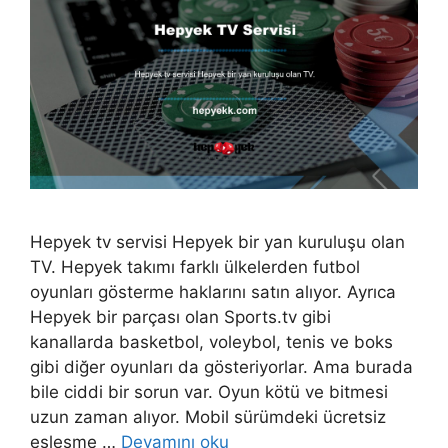
Hepyek tv servisi Hepyek bir yan kuruluşu olan
TV. Hepyek takımı farklı ülkelerden futbol
oyunları gösterme haklarını satın alıyor. Ayrıca
Hepyek bir parçası olan Sports.tv gibi
kanallarda basketbol, voleybol, tenis ve boks
gibi diğer oyunları da gösteriyorlar. Ama burada
bile ciddi bir sorun var. Oyun kötü ve bitmesi
uzun zaman alıyor. Mobil sürümdeki ücretsiz
eşleşme …
Devamını oku