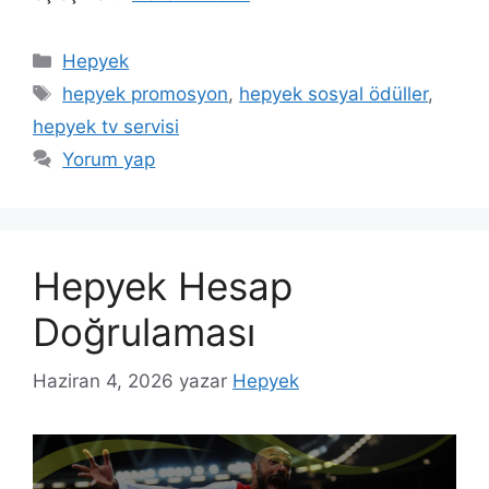
Kategoriler
Hepyek
Etiketler
hepyek promosyon
,
hepyek sosyal ödüller
,
hepyek tv servisi
Yorum yap
Hepyek Hesap
Doğrulaması
Haziran 4, 2026
yazar
Hepyek