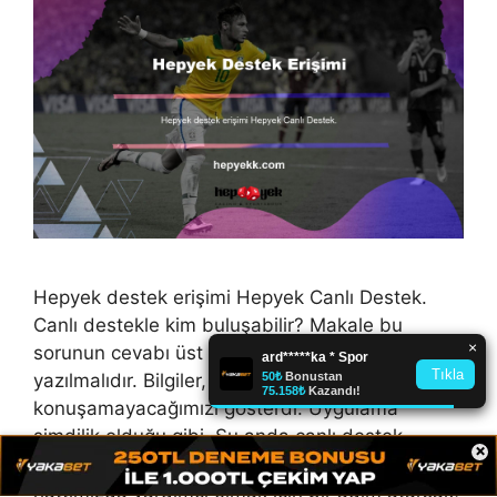
Hepyek destek erişimi Hepyek Canlı Destek.
Canlı destekle kim buluşabilir? Makale bu
sorunun cevabı üst kısımda. Kullanıcı adı
yazılmalıdır. Bilgiler, üye olmayan kimseyle
konuşamayacağımızı gösterdi. Uygulama
şimdilik olduğu gibi. Şu anda canlı destek
×
sağlıyorsak, ziyaretçilere canlı destek
hattımızda yardımcı olmak için bir adım atarsak,