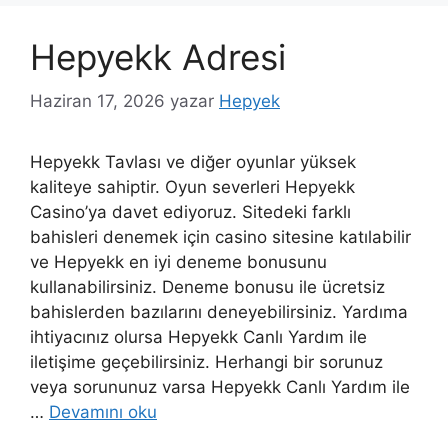
Hepyekk Adresi
Haziran 17, 2026
yazar
Hepyek
Hepyekk Tavlası ve diğer oyunlar yüksek
kaliteye sahiptir. Oyun severleri Hepyekk
Casino’ya davet ediyoruz. Sitedeki farklı
bahisleri denemek için casino sitesine katılabilir
ve Hepyekk en iyi deneme bonusunu
kullanabilirsiniz. Deneme bonusu ile ücretsiz
bahislerden bazılarını deneyebilirsiniz. Yardıma
ihtiyacınız olursa Hepyekk Canlı Yardım ile
iletişime geçebilirsiniz. Herhangi bir sorunuz
veya sorununuz varsa Hepyekk Canlı Yardım ile
…
Devamını oku