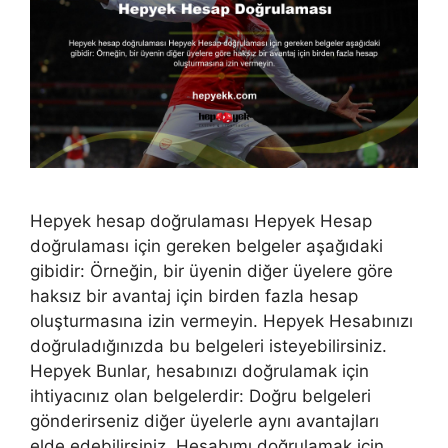
Hepyek hesap doğrulaması Hepyek Hesap
doğrulaması için gereken belgeler aşağıdaki
gibidir: Örneğin, bir üyenin diğer üyelere göre
haksız bir avantaj için birden fazla hesap
oluşturmasına izin vermeyin. Hepyek Hesabınızı
doğruladığınızda bu belgeleri isteyebilirsiniz.
Hepyek Bunlar, hesabınızı doğrulamak için
ihtiyacınız olan belgelerdir: Doğru belgeleri
gönderirseniz diğer üyelerle aynı avantajları
elde edebilirsiniz. Hesabımı doğrulamak için