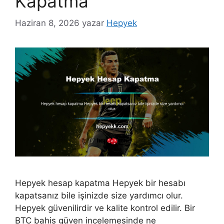
Kapatma
Haziran 8, 2026
yazar
Hepyek
Hepyek hesap kapatma Hepyek bir hesabı
kapatsanız bile işinizde size yardımcı olur.
Hepyek güvenilirdir ve kalite kontrol edilir. Bir
BTC bahis güven incelemesinde ne