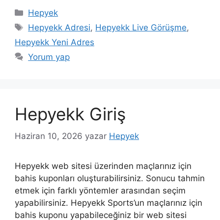
Kategoriler
Hepyek
Etiketler
Hepyekk Adresi
,
Hepyekk Live Görüşme
,
Hepyekk Yeni Adres
Yorum yap
Hepyekk Giriş
Haziran 10, 2026
yazar
Hepyek
Hepyekk web sitesi üzerinden maçlarınız için
bahis kuponları oluşturabilirsiniz. Sonucu tahmin
etmek için farklı yöntemler arasından seçim
yapabilirsiniz. Hepyekk Sports’un maçlarınız için
bahis kuponu yapabileceğiniz bir web sitesi