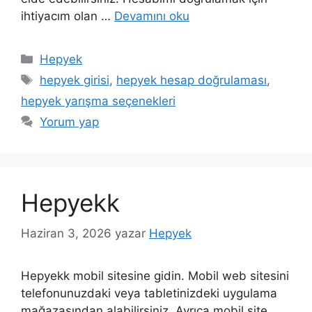
ihtiyacım olan …
Devamını oku
Kategoriler
Hepyek
Etiketler
hepyek girisi
,
hepyek hesap doğrulaması
,
hepyek yarışma seçenekleri
Yorum yap
Hepyekk
Haziran 3, 2026
yazar
Hepyek
Hepyekk mobil sitesine gidin. Mobil web sitesini
telefonunuzdaki veya tabletinizdeki uygulama
mağazasından alabilirsiniz. Ayrıca mobil site,