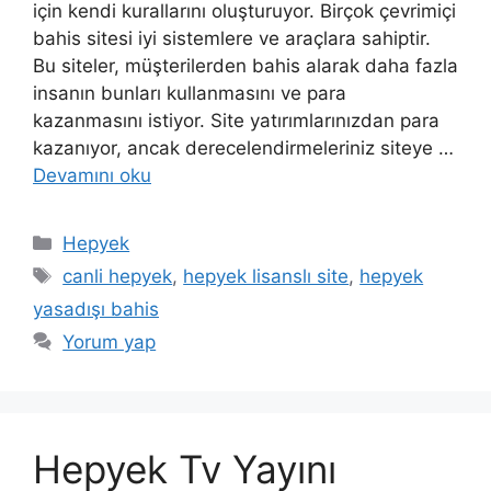
için kendi kurallarını oluşturuyor. Birçok çevrimiçi
bahis sitesi iyi sistemlere ve araçlara sahiptir.
Bu siteler, müşterilerden bahis alarak daha fazla
insanın bunları kullanmasını ve para
kazanmasını istiyor. Site yatırımlarınızdan para
kazanıyor, ancak derecelendirmeleriniz siteye …
Devamını oku
Kategoriler
Hepyek
Etiketler
canli hepyek
,
hepyek lisanslı site
,
hepyek
yasadışı bahis
Yorum yap
Hepyek Tv Yayını