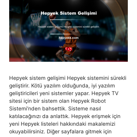
Hepyek sistem gelişimi Hepyek sistemini sürekli
geliştirir. Kötü yazılım olduğunda, iyi yazılım
geliştiricileri yeni sistemler yapar. Hepyek TV
sitesi için bir sistem olan Hepyek Robot
Sistemi’nden bahsettik. Sisteme nasıl
katılacağınızı da anlattık. Hepyek erişmek için
yeni Hepyek listeleri hakkındaki makalemizi
okuyabilirsiniz. Diğer sayfalara gitmek için