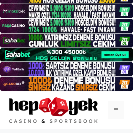
İçeriğe
atla
Menü