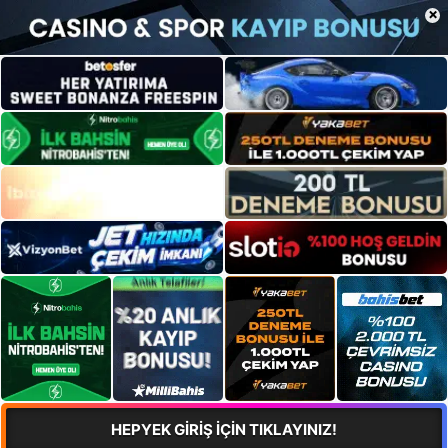
×
HEPYEK GİRİŞ İÇİN TIKLAYINIZ!