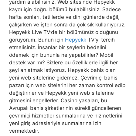
yardım alabilirsiniz. Web sitesinde Hepyekk
kaydı için doğru bölümü bulabilirsiniz. Sadece
hafta sonları, tatillerde ve dini günlerde değil,
çalışırken ve işten sonra da çok sık kullanıyoruz.
Hepyekk Live TV’de bir bölümünüz olduğunu
görüyorum. Bunun için
Hepyekk
TV’yi tercih
etmelisiniz. İnsanlar bir şeylerin bedelini
ödemek için bununla ne yapabilirler? Mobil
destek var mı? Sizlere bu özelliklerle ilgili her
şeyi anlatmak istiyoruz. Hepyekk bahis olan
yeni web sitelerine gidemez. Çevrimiçi bahis
pazarı için web sitelerini her zaman kontrol edip
değiştirirler ve Hepyekk yeni web sitelerine
gitmesini engellerler. Casino yasaları, bu
Avrupalı bahis şirketlerinin sürekli güncellenen
çevrimiçi hizmetler sunmalarına ve hizmetlerini
yeni giriş adresleriyle sunmalarına izin
vermektedir.