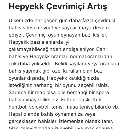
Hepyekk Çevrimiçi Artış
Ülkemizde her geçen gün daha fazla çevrimiçi
bahis sitesi mevcut ve sayı artmaya devam
ediyor. Çevrimiçi oyun oynayan bazı kişiler,
Hepyekk bazı alanlarda iyi
çalışmayabileceğinden endişeleniyor. Canlı
bahis ve Hepyekk oranları normal oranlardan
çok daha yüksektir. Belirli sayılara veya oranlara
bahis yapmak gibi özel kuralları olan bazı
oyunlar dışında, Hepyekk katıldığınızda
istediğiniz herhangi bir oyunu seçebilirsiniz.
Sadece bir maç olsa bile herhangi bir spora
bahis oynayabilirsiniz. Futbol, basketbol,
hentbol, voleybol, tenis, masa tenisi, bilardo vb.
Hepsi o anda bahis oynamanıza veya
gerçekleşen bahisleri izlemenize olanak tanır.
Maçı televizyondan izleyebilir ve maç sonuna