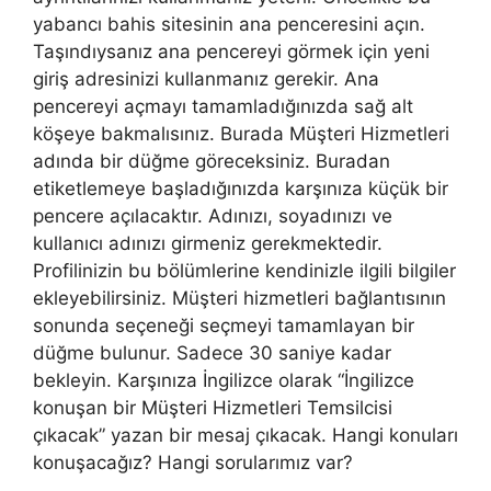
yabancı bahis sitesinin ana penceresini açın.
Taşındıysanız ana pencereyi görmek için yeni
giriş adresinizi kullanmanız gerekir. Ana
pencereyi açmayı tamamladığınızda sağ alt
köşeye bakmalısınız. Burada Müşteri Hizmetleri
adında bir düğme göreceksiniz. Buradan
etiketlemeye başladığınızda karşınıza küçük bir
pencere açılacaktır. Adınızı, soyadınızı ve
kullanıcı adınızı girmeniz gerekmektedir.
Profilinizin bu bölümlerine kendinizle ilgili bilgiler
ekleyebilirsiniz. Müşteri hizmetleri bağlantısının
sonunda seçeneği seçmeyi tamamlayan bir
düğme bulunur. Sadece 30 saniye kadar
bekleyin. Karşınıza İngilizce olarak “İngilizce
konuşan bir Müşteri Hizmetleri Temsilcisi
çıkacak” yazan bir mesaj çıkacak. Hangi konuları
konuşacağız? Hangi sorularımız var?