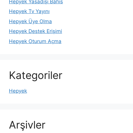
Hepyek Yasadışı Bahis
Hepyek Tv Yayını
Hepyek Üye Olma
Hepyek Destek Erişimi
Hepyek Oturum Açma
Kategoriler
Hepyek
Arşivler