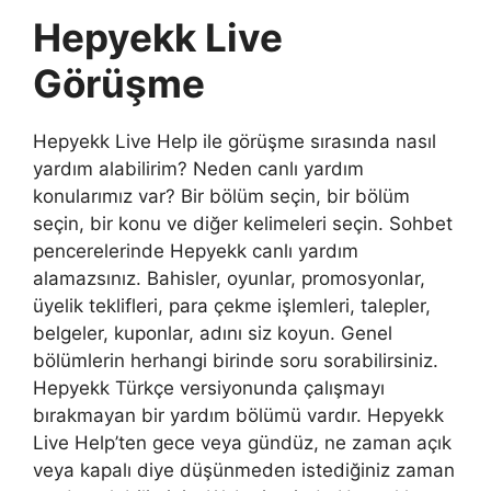
Hepyekk Live
Görüşme
Hepyekk Live Help ile görüşme sırasında nasıl
yardım alabilirim? Neden canlı yardım
konularımız var? Bir bölüm seçin, bir bölüm
seçin, bir konu ve diğer kelimeleri seçin. Sohbet
pencerelerinde Hepyekk canlı yardım
alamazsınız. Bahisler, oyunlar, promosyonlar,
üyelik teklifleri, para çekme işlemleri, talepler,
belgeler, kuponlar, adını siz koyun. Genel
bölümlerin herhangi birinde soru sorabilirsiniz.
Hepyekk Türkçe versiyonunda çalışmayı
bırakmayan bir yardım bölümü vardır. Hepyekk
Live Help’ten gece veya gündüz, ne zaman açık
veya kapalı diye düşünmeden istediğiniz zaman