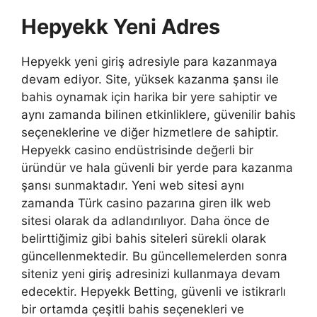
Hepyekk Yeni Adres
Hepyekk yeni giriş adresiyle para kazanmaya
devam ediyor. Site, yüksek kazanma şansı ile
bahis oynamak için harika bir yere sahiptir ve
aynı zamanda bilinen etkinliklere, güvenilir bahis
seçeneklerine ve diğer hizmetlere de sahiptir.
Hepyekk casino endüstrisinde değerli bir
üründür ve hala güvenli bir yerde para kazanma
şansı sunmaktadır. Yeni web sitesi aynı
zamanda Türk casino pazarına giren ilk web
sitesi olarak da adlandırılıyor. Daha önce de
belirttiğimiz gibi bahis siteleri sürekli olarak
güncellenmektedir. Bu güncellemelerden sonra
siteniz yeni giriş adresinizi kullanmaya devam
edecektir. Hepyekk Betting, güvenli ve istikrarlı
bir ortamda çeşitli bahis seçenekleri ve