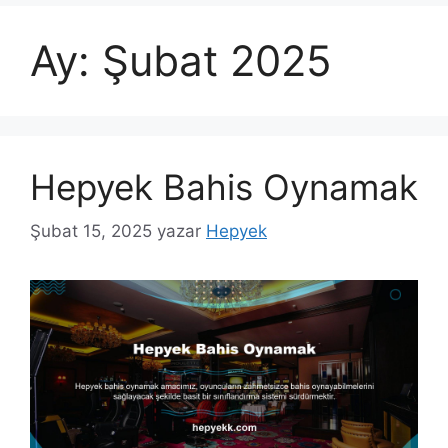
Ay:
Şubat 2025
Hepyek Bahis Oynamak
Şubat 15, 2025
yazar
Hepyek