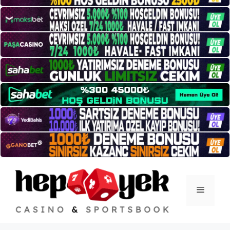
İçeriğe
atla
Menü