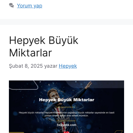
Yorum yap
Hepyek Büyük
Miktarlar
Şubat 8, 2025
yazar
Hepyek