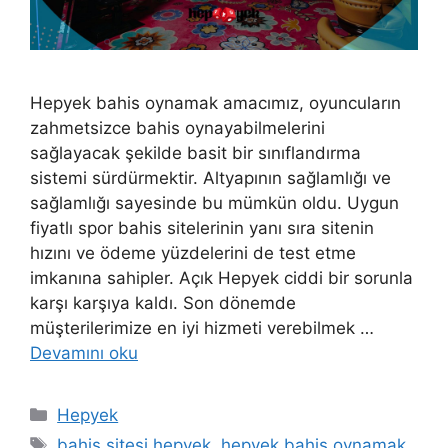
Hepyek bahis oynamak amacımız, oyuncuların
zahmetsizce bahis oynayabilmelerini
sağlayacak şekilde basit bir sınıflandırma
sistemi sürdürmektir. Altyapının sağlamlığı ve
sağlamlığı sayesinde bu mümkün oldu. Uygun
fiyatlı spor bahis sitelerinin yanı sıra sitenin
hızını ve ödeme yüzdelerini de test etme
imkanına sahipler. Açık Hepyek ciddi bir sorunla
karşı karşıya kaldı. Son dönemde
müşterilerimize en iyi hizmeti verebilmek …
Devamını oku
Kategoriler
Hepyek
Etiketler
bahis sitesi hepyek
,
hepyek bahis oynamak
,