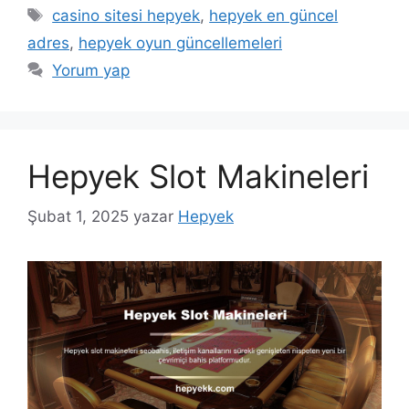
Etiketler
casino sitesi hepyek
,
hepyek en güncel
adres
,
hepyek oyun güncellemeleri
Yorum yap
Hepyek Slot Makineleri
Şubat 1, 2025
yazar
Hepyek