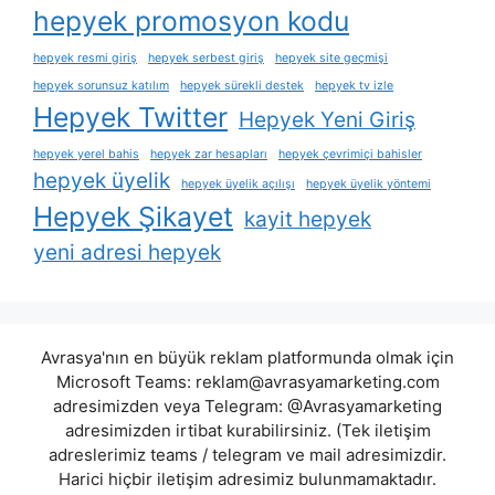
hepyek promosyon kodu
hepyek resmi giriş
hepyek serbest giriş
hepyek site geçmişi
hepyek sorunsuz katılım
hepyek sürekli destek
hepyek tv izle
Hepyek Twitter
Hepyek Yeni Giriş
hepyek yerel bahis
hepyek zar hesapları
hepyek çevrimiçi bahisler
hepyek üyelik
hepyek üyelik açılışı
hepyek üyelik yöntemi
Hepyek Şikayet
kayit hepyek
yeni adresi hepyek
Avrasya'nın en büyük reklam platformunda olmak için
Microsoft Teams:
reklam@avrasyamarketing.com
adresimizden veya Telegram: @Avrasyamarketing
adresimizden irtibat kurabilirsiniz. (Tek iletişim
adreslerimiz teams / telegram ve mail adresimizdir.
Harici hiçbir iletişim adresimiz bulunmamaktadır.