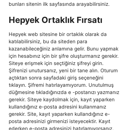
bunları sitenin ilk sayfasında arayabilirsiniz.
Hepyek Ortaklık Fırsatı
Hepyek web sitesine bir ortaklık olarak da
katılabilirsiniz, bu da siteden para
kazanabileceğiniz anlamına gelir. Bunu yapmak
için hesabınız için bir şifre oluşturmanız gerekir.
Siteye erişmek için seçtiğiniz şifreyi girin.
Şifrenizi unutursanız, yeni bir tane alın. Oturum
açtıktan sonra sayfadaki giriş seçeneğini
tıklayın. Şifremi hatırlayamıyorum. Unutulmuş
düğmesine tıkladığınızda e -postanızı yazmanız
gerekir. Siteye kaydolmak için, kayıt yaparken
kullandığınız e-posta adresini kullanmanız
gerekir. Site, kayıt yaparken kullandığınız e-
posta adresinizi girmenizi isteyecektir. Kayıt
ederken e-posta adresinizi hatırlamıyorsanız,