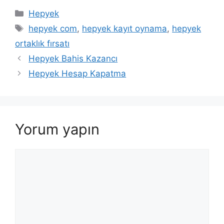
Kategoriler
Hepyek
Etiketler
hepyek com
,
hepyek kayıt oynama
,
hepyek
ortaklık fırsatı
Hepyek Bahis Kazancı
Hepyek Hesap Kapatma
Yorum yapın
Yorum