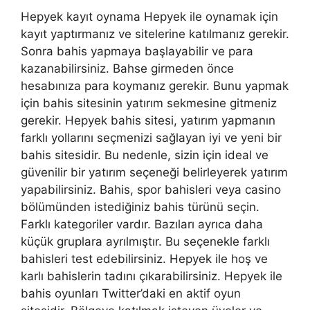
Hepyek kayıt oynama Hepyek ile oynamak için
kayıt yaptırmanız ve sitelerine katılmanız gerekir.
Sonra bahis yapmaya başlayabilir ve para
kazanabilirsiniz. Bahse girmeden önce
hesabınıza para koymanız gerekir. Bunu yapmak
için bahis sitesinin yatırım sekmesine gitmeniz
gerekir. Hepyek bahis sitesi, yatırım yapmanın
farklı yollarını seçmenizi sağlayan iyi ve yeni bir
bahis sitesidir. Bu nedenle, sizin için ideal ve
güvenilir bir yatırım seçeneği belirleyerek yatırım
yapabilirsiniz. Bahis, spor bahisleri veya casino
bölümünden istediğiniz bahis türünü seçin.
Farklı kategoriler vardır. Bazıları ayrıca daha
küçük gruplara ayrılmıştır. Bu seçenekle farklı
bahisleri test edebilirsiniz. Hepyek ile hoş ve
karlı bahislerin tadını çıkarabilirsiniz. Hepyek ile
bahis oyunları Twitter’daki en aktif oyun