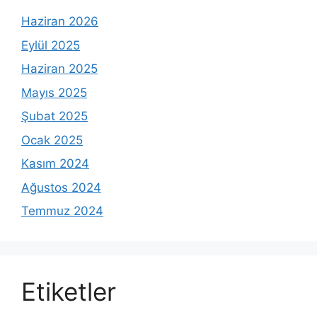
Haziran 2026
Eylül 2025
Haziran 2025
Mayıs 2025
Şubat 2025
Ocak 2025
Kasım 2024
Ağustos 2024
Temmuz 2024
Etiketler