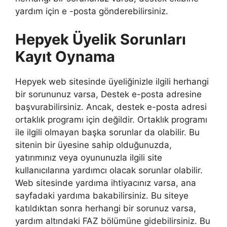
yardım için e -posta gönderebilirsiniz.
Hepyek Üyelik Sorunları
Kayıt Oynama
Hepyek web sitesinde üyeliğinizle ilgili herhangi
bir sorununuz varsa, Destek e-posta adresine
başvurabilirsiniz. Ancak, destek e-posta adresi
ortaklık programı için değildir. Ortaklık programı
ile ilgili olmayan başka sorunlar da olabilir. Bu
sitenin bir üyesine sahip olduğunuzda,
yatırımınız veya oyununuzla ilgili site
kullanıcılarına yardımcı olacak sorunlar olabilir.
Web sitesinde yardıma ihtiyacınız varsa, ana
sayfadaki yardıma bakabilirsiniz. Bu siteye
katıldıktan sonra herhangi bir sorunuz varsa,
yardım altındaki FAZ bölümüne gidebilirsiniz. Bu