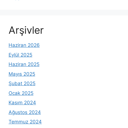
Arşivler
Haziran 2026
Eylül 2025
Haziran 2025
Mayıs 2025
Şubat 2025
Ocak 2025
Kasım 2024
Ağustos 2024
Temmuz 2024