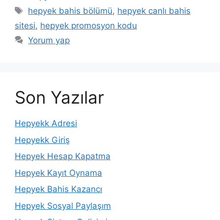
Etiketler
hepyek bahis bölümü
,
hepyek canlı bahis
sitesi
,
hepyek promosyon kodu
Yorum yap
Son Yazılar
Hepyekk Adresi
Hepyekk Giriş
Hepyek Hesap Kapatma
Hepyek Kayıt Oynama
Hepyek Bahis Kazancı
Hepyek Sosyal Paylaşım