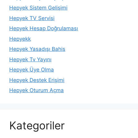
Hepyek Sistem Gelişimi
Hepyek TV Servisi
Hepyek Hesap Doğrulaması
Hepyekk
Hepyek Yasadışı Bahis
Hepyek Tv Yayını
Hepyek Üye Olma
Hepyek Destek Erişimi
Hepyek Oturum Açma
Kategoriler