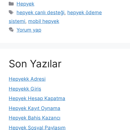
Kategoriler
Hepyek
Etiketler
hepyek canlı desteği
,
hepyek ödeme
sistemi
,
mobil hepyek
Yorum yap
Son Yazılar
Hepyekk Adresi
Hepyekk Giriş
Hepyek Hesap Kapatma
Hepyek Kayıt Oynama
Hepyek Bahis Kazancı
Hepyek Sosyal Paylaşım