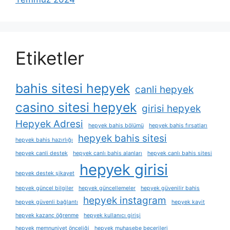
Etiketler
bahis sitesi hepyek
canli hepyek
casino sitesi hepyek
girisi hepyek
Hepyek Adresi
hepyek bahis bölümü
hepyek bahis fırsatları
hepyek bahis sitesi
hepyek bahis hazırlığı
hepyek canli destek
hepyek canlı bahis alanları
hepyek canlı bahis sitesi
hepyek girisi
hepyek destek şikayet
hepyek güncel bilgiler
hepyek güncellemeler
hepyek güvenilir bahis
hepyek instagram
hepyek güvenli bağlantı
hepyek kayit
hepyek kazanç öğrenme
hepyek kullanıcı girişi
hepyek memnuniyet önceliği
hepyek muhasebe becerileri