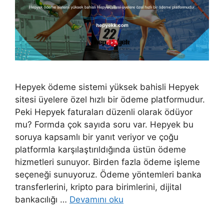
Hepyek ödeme sistemi yüksek bahisli Hepyek
sitesi üyelere özel hızlı bir ödeme platformudur.
Peki Hepyek faturaları düzenli olarak ödüyor
mu? Formda çok sayıda soru var. Hepyek bu
soruya kapsamlı bir yanıt veriyor ve çoğu
platformla karşılaştırıldığında üstün ödeme
hizmetleri sunuyor. Birden fazla ödeme işleme
seçeneği sunuyoruz. Ödeme yöntemleri banka
transferlerini, kripto para birimlerini, dijital
bankacılığı …
Devamını oku