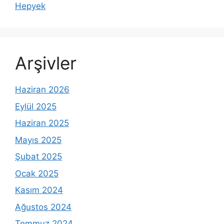
Hepyek
Arşivler
Haziran 2026
Eylül 2025
Haziran 2025
Mayıs 2025
Şubat 2025
Ocak 2025
Kasım 2024
Ağustos 2024
Temmuz 2024