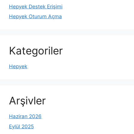
Hepyek Destek Erişimi
Hepyek Oturum Açma
Kategoriler
Hepyek
Arşivler
Haziran 2026
Eylül 2025