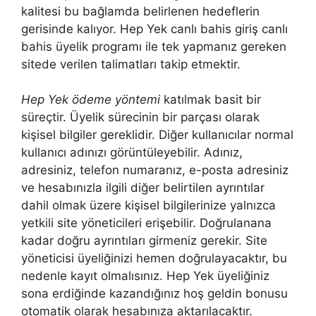
kalitesi bu bağlamda belirlenen hedeflerin
gerisinde kalıyor. Hep Yek canlı bahis giriş canlı
bahis üyelik programı ile tek yapmanız gereken
sitede verilen talimatları takip etmektir.
Hep Yek ödeme yöntemi
katılmak basit bir
süreçtir. Üyelik sürecinin bir parçası olarak
kişisel bilgiler gereklidir. Diğer kullanıcılar normal
kullanıcı adınızı görüntüleyebilir. Adınız,
adresiniz, telefon numaranız, e-posta adresiniz
ve hesabınızla ilgili diğer belirtilen ayrıntılar
dahil olmak üzere kişisel bilgilerinize yalnızca
yetkili site yöneticileri erişebilir. Doğrulanana
kadar doğru ayrıntıları girmeniz gerekir. Site
yöneticisi üyeliğinizi hemen doğrulayacaktır, bu
nedenle kayıt olmalısınız. Hep Yek üyeliğiniz
sona erdiğinde kazandığınız hoş geldin bonusu
otomatik olarak hesabınıza aktarılacaktır.