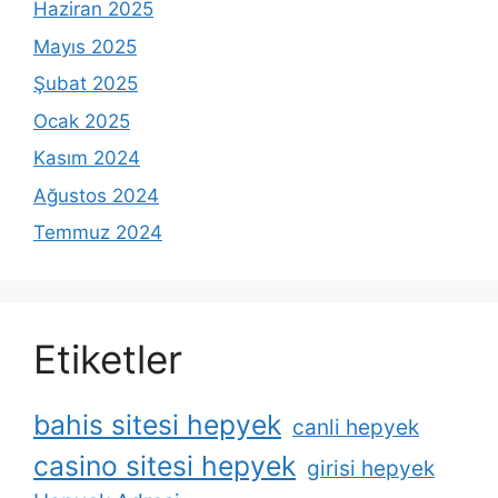
Haziran 2025
Mayıs 2025
Şubat 2025
Ocak 2025
Kasım 2024
Ağustos 2024
Temmuz 2024
Etiketler
bahis sitesi hepyek
canli hepyek
casino sitesi hepyek
girisi hepyek