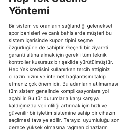
Yöntemi
Bir sistem ve oranların sağlandığı geleneksel
spor bahisleri ve canlı bahislerde müşteri bu
sistem içerisinde kupon tipini seçme
özgürlüğüne de sahiptir. Geçerli bir ziyareti
garanti altına almak için gerekli tüm teknik
kontroller kusursuz bir şekilde yürütülmüştür.
Hep Yek kredisini kullanırken tercih ettiğiniz
cihazın hızını ve internet bağlantısını takip
etmeniz çok önemlidir. Bu adımların atılmaması
tüm sistem genelinde komplikasyonlara yol
açabilir. Bu tür durumlarla karşı karşıya
kaldığınızda verimliliği artırmak için hızlı ve
güvenilir bir işletim sistemine sahip bir cihazın
seçilmesi tavsiye edilir. Tarayıcı uyumluluğu son
derece yüksek olmasına rağmen cihazların