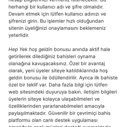
herhangi bir kullanıcı adı ve şifre olmalıdır.
Devam etmek için lütfen kullanıcı adınızı ve
şifrenizi girin. Bu işlemler hızlı olduğundan
sitenin üyeliğinizi onaylamasını beklemeniz
yeterlidir.
Hep Yek hoş geldin bonusu
anında aktif hale
getirilerek dilediğiniz bahisleri oynama
olanağına kavuşacaksınız. Özel bir avantaj
olarak, yeni üyeler siteye katıldıklarında hoş
geldin bonusu ile ödüllendirilir. Ayrıca ilk bahiste
özel bir teklif var. Daha fazla bilgi için lütfen
web sitesindeki duyuruya bakın. iletişim bilgileri
üyelerin siteye kolayca ulaşabilmeleri ve
özelliklerinden yararlanabilmeleri amacıyla
paylaşılmaktadır. Güvenilir bir çevrimiçi bahis
platformu olan canlı destek uygulaması