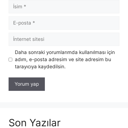
İsim
E-
posta
İnternet
sitesi
Daha sonraki yorumlarımda kullanılması için
adım, e-posta adresim ve site adresim bu
tarayıcıya kaydedilsin.
Son Yazılar