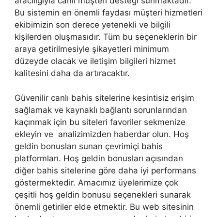
aracılığıyla canlı müşteri desteği sunmaktadır.
Bu sistemin en önemli faydası müşteri hizmetleri
ekibimizin son derece yetenekli ve bilgili
kişilerden oluşmasıdır. Tüm bu seçeneklerin bir
araya getirilmesiyle şikayetleri minimum
düzeyde olacak ve iletişim bilgileri hizmet
kalitesini daha da artıracaktır.
Güvenilir canlı bahis sitelerine kesintisiz erişim
sağlamak ve kaynaklı bağlantı sorunlarından
kaçınmak için bu siteleri favoriler sekmenize
ekleyin ve analizimizden haberdar olun. Hoş
geldin bonusları sunan çevrimiçi bahis
platformları. Hoş geldin bonusları açısından
diğer bahis sitelerine göre daha iyi performans
göstermektedir. Amacımız üyelerimize çok
çeşitli hoş geldin bonusu seçenekleri sunarak
önemli getiriler elde etmektir. Bu web sitesinin