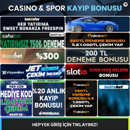
×
HEPYEK GİRİŞ İÇİN TIKLAYINIZ!