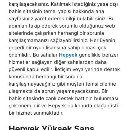
karşılaşacaksınız. Katılmak istediğiniz yasa dışı
bahis sitesinin temel yapısı hakkında ana
sayfasını ziyaret ederek bilgi bulabilirsiniz. Bu
adımları takip ederek sorumlu olduğunuz web
sitelerinde çalışırken herhangi bir sorunla
karşılaşmamanızı sağlayabilirsiniz. Her üyenin
geçerli bir oyun lisansına sahip olması çok
önemlidir. Bu sahalar
Hepyek
genellikle benzer
hizmetler sağlayan diğer sahalardan daha
güvenli kabul edilir. İletişim veya yerinde destek
konusunda herhangi bir sorunla
karşılaşmayacağınız gibi müşteri temsilcilerine
ulaşmakta da sorun yaşamayacaksınız. Bir
bahis sitesinde canlı destek hattının bulunması
çok önemlidir ve Hepyek bu konuda olağanüstü
bir hizmet sunmaktadır.
Hepyek Yüksek Şans