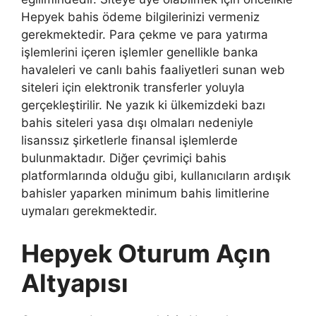
Hepyek bahis ödeme bilgilerinizi vermeniz
gerekmektedir. Para çekme ve para yatırma
işlemlerini içeren işlemler genellikle banka
havaleleri ve canlı bahis faaliyetleri sunan web
siteleri için elektronik transferler yoluyla
gerçekleştirilir. Ne yazık ki ülkemizdeki bazı
bahis siteleri yasa dışı olmaları nedeniyle
lisanssız şirketlerle finansal işlemlerde
bulunmaktadır. Diğer çevrimiçi bahis
platformlarında olduğu gibi, kullanıcıların ardışık
bahisler yaparken minimum bahis limitlerine
uymaları gerekmektedir.
Hepyek Oturum Açın
Altyapısı