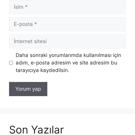
İsim
E-
posta
İnternet
sitesi
Daha sonraki yorumlarımda kullanılması için
adım, e-posta adresim ve site adresim bu
tarayıcıya kaydedilsin.
Son Yazılar