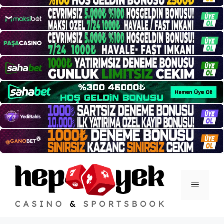
İçeriğe
atla
Menü