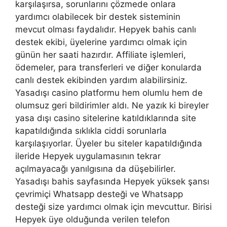
karşılaşırsa, sorunlarını çözmede onlara
yardımcı olabilecek bir destek sisteminin
mevcut olması faydalıdır. Hepyek bahis canlı
destek ekibi, üyelerine yardımcı olmak için
günün her saati hazırdır. Affiliate işlemleri,
ödemeler, para transferleri ve diğer konularda
canlı destek ekibinden yardım alabilirsiniz.
Yasadışı casino platformu hem olumlu hem de
olumsuz geri bildirimler aldı. Ne yazık ki bireyler
yasa dışı casino sitelerine katıldıklarında site
kapatıldığında sıklıkla ciddi sorunlarla
karşılaşıyorlar. Üyeler bu siteler kapatıldığında
ileride Hepyek uygulamasının tekrar
açılmayacağı yanılgısına da düşebilirler.
Yasadışı bahis sayfasında Hepyek yüksek şansı
çevrimiçi Whatsapp desteği ve Whatsapp
desteği size yardımcı olmak için mevcuttur. Birisi
Hepyek üye olduğunda verilen telefon