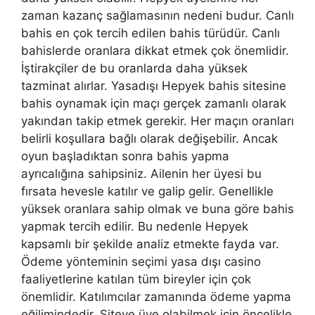
zaman kazanç sağlamasının nedeni budur. Canlı
bahis en çok tercih edilen bahis türüdür. Canlı
bahislerde oranlara dikkat etmek çok önemlidir.
İştirakçiler de bu oranlarda daha yüksek
tazminat alırlar. Yasadışı Hepyek bahis sitesine
bahis oynamak için maçı gerçek zamanlı olarak
yakından takip etmek gerekir. Her maçın oranları
belirli koşullara bağlı olarak değişebilir. Ancak
oyun başladıktan sonra bahis yapma
ayrıcalığına sahipsiniz. Ailenin her üyesi bu
fırsata hevesle katılır ve galip gelir. Genellikle
yüksek oranlara sahip olmak ve buna göre bahis
yapmak tercih edilir. Bu nedenle Hepyek
kapsamlı bir şekilde analiz etmekte fayda var.
Ödeme yönteminin seçimi yasa dışı casino
faaliyetlerine katılan tüm bireyler için çok
önemlidir. Katılımcılar zamanında ödeme yapma
eğilimindedir. Siteye üye olabilmek için öncelikle