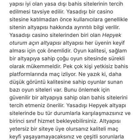
yapısı iyi olan yasa dışı bahis sitelerinin tercih
edilmesi tavsiye edilir. Yasadışı bir casino
sitesine katılmadan önce kullanıcılara genellikle
sitenin altyapısı hakkında ayrıntılı bilgi verilir.
Yasadışı casino sitelerinden biri olan
Hepyek
oturum açın altyapısı
altyapısı her üyenin keyif
alması için çok önemlidir. Oyun kalitesi, sağlam
bir altyapıya sahip çoğu oyun sitesinde sürekli
olarak mükemmeldir. Pek çok kişi yetkisiz bahis
platformlarında maç izliyor. Ne yazık ki, daha
düşük görüntü kalitesine sahip oyunlar sunan
bazı oyun siteleri var. Bunu önlemek için
güvenilir bir altyapıya sahip olan bahis sitelerini
tercih etmeniz önerilir. Yasadışı Hepyek altyapı
sitelerinde bu tür durumlarla karşılaşmazsınız ve
birinci sınıf hizmet bekleyebilirsiniz. Altyapısı
yetersiz bir siteye üye olursanız kaliteli maç
keyfi yaşayamayacaksınız ve çeşitli sorunlarla