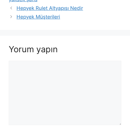
Hepyek Rulet Altyapısı Nedir
Hepyek Müşterileri
Yorum yapın
Yorum