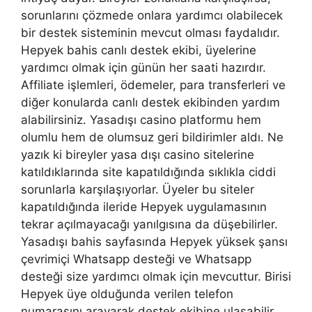
sorunlarını çözmede onlara yardımcı olabilecek
bir destek sisteminin mevcut olması faydalıdır.
Hepyek bahis canlı destek ekibi, üyelerine
yardımcı olmak için günün her saati hazırdır.
Affiliate işlemleri, ödemeler, para transferleri ve
diğer konularda canlı destek ekibinden yardım
alabilirsiniz. Yasadışı casino platformu hem
olumlu hem de olumsuz geri bildirimler aldı. Ne
yazık ki bireyler yasa dışı casino sitelerine
katıldıklarında site kapatıldığında sıklıkla ciddi
sorunlarla karşılaşıyorlar. Üyeler bu siteler
kapatıldığında ileride Hepyek uygulamasının
tekrar açılmayacağı yanılgısına da düşebilirler.
Yasadışı bahis sayfasında Hepyek yüksek şansı
çevrimiçi Whatsapp desteği ve Whatsapp
desteği size yardımcı olmak için mevcuttur. Birisi
Hepyek üye olduğunda verilen telefon
numarasını arayarak destek ekibine ulaşabilir.