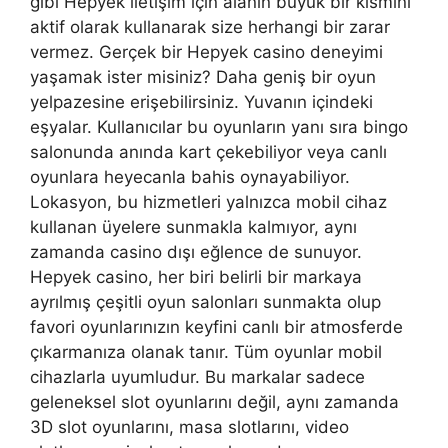
gibi Hepyek iletişim için alanın büyük bir kısmını
aktif olarak kullanarak size herhangi bir zarar
vermez. Gerçek bir Hepyek casino deneyimi
yaşamak ister misiniz? Daha geniş bir oyun
yelpazesine erişebilirsiniz. Yuvanın içindeki
eşyalar. Kullanıcılar bu oyunların yanı sıra bingo
salonunda anında kart çekebiliyor veya canlı
oyunlara heyecanla bahis oynayabiliyor.
Lokasyon, bu hizmetleri yalnızca mobil cihaz
kullanan üyelere sunmakla kalmıyor, aynı
zamanda casino dışı eğlence de sunuyor.
Hepyek casino, her biri belirli bir markaya
ayrılmış çeşitli oyun salonları sunmakta olup
favori oyunlarınızın keyfini canlı bir atmosferde
çıkarmanıza olanak tanır. Tüm oyunlar mobil
cihazlarla uyumludur. Bu markalar sadece
geleneksel slot oyunlarını değil, aynı zamanda
3D slot oyunlarını, masa slotlarını, video