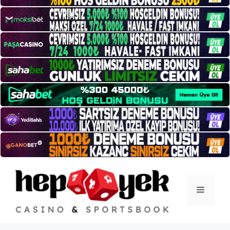
İçeriğe
atla
Menü