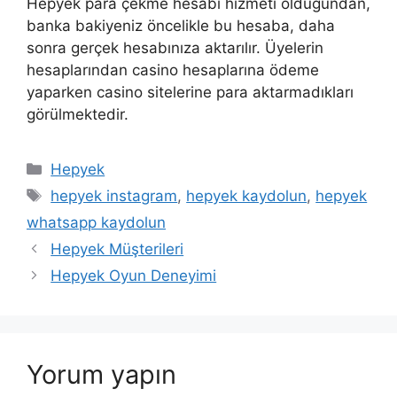
Hepyek para çekme hesabı hizmeti olduğundan,
banka bakiyeniz öncelikle bu hesaba, daha
sonra gerçek hesabınıza aktarılır. Üyelerin
hesaplarından casino hesaplarına ödeme
yaparken casino sitelerine para aktarmadıkları
görülmektedir.
Kategoriler
Hepyek
Etiketler
hepyek instagram
,
hepyek kaydolun
,
hepyek
whatsapp kaydolun
Hepyek Müşterileri
Hepyek Oyun Deneyimi
Yorum yapın