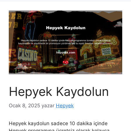
Hepyek Kaydolun
Ocak 8, 2025
yazar
Hepyek
Hepyek kaydolun sadece 10 dakika içinde
Hepyek programına ücretsiz olarak kolayca