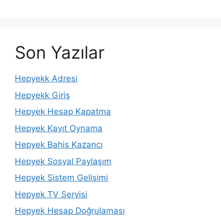
Son Yazılar
Hepyekk Adresi
Hepyekk Giriş
Hepyek Hesap Kapatma
Hepyek Kayıt Oynama
Hepyek Bahis Kazancı
Hepyek Sosyal Paylaşım
Hepyek Sistem Gelişimi
Hepyek TV Servisi
Hepyek Hesap Doğrulaması