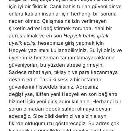
için iyi bir fikirdir. Canlı bahis turları güvenlidir ve
onlara katılan insanlar için herhangi bir soruna
neden olmaz. Çalışmasına izin verilmeyen
şirketin adresi değiştirmek zorunda. Yeni bir
adres almak ve en son
Hepyek bahis i̇ptali
üyelik açılışı
hesabınıza giriş yapmak için
Hepyek yazılımını kullanabilirsiniz. Bu iyi bir iş ve
üyelerimiz her zaman tamamlamayacaklarına
güveniyorlar, bu yüzden strese girmeyin.
Sadece rahatlayın, tıklayın ve para kazanmaya
devam edin. Tabii ki sessiz bir ortamda
güvenlerini hissedebilirsiniz. Adresiniz
değiştiyse, lütfen yeni Hepyek en son bağlantı
hizmeti için yeni giriş adını kullanın. Herhangi bir
sorun olmadan bebek sahibi olmaya devam
edeceğiz. Size bildiklerimizi ve sizinle aynı
fikirde olduğumuzu göstereceğiz. Bu adres çok
kalabalık ve genellikle saldırganlar tarafından