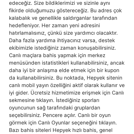
edeceğiz. Size bildiklerimizi ve sizinle aynı
fikirde olduğumuzu göstereceğiz. Bu adres çok
kalabalık ve genellikle saldırganlar tarafından
hedefleniyor. Her zaman yeni adresini
hatırlamalısınız, çünkü size yardımcı olacaktır.
Daha fazla yardıma ihtiyacınız varsa, destek
ekibimizle istediğiniz zaman konuşabilirsiniz.
Canlı maçlara bahis yapmak için merkez
menüsünden istatistikleri kullanabilirsiniz, ancak
daha iyi bir anlaşma elde etmek için bir kupon
da kullanabilirsiniz. Bu noktada, Hepyek sitenin
canlı mobil yayın özelliğini aktif olarak kullanır ve
iyi gider. Ücretsiz hizmetimize erişmek için Canlı
sekmesine tıklayın. İstediğiniz sporları
oyuncunun sağ tarafındaki gruplardan
seçebilirsiniz. Pencere açılır. Canlı bir oyun
görmek için Canlı Oyunlar seçeneğini tıklayın.
Bazı bahis siteleri Hepyek hızlı bahis, genel