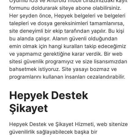
Uyumlu iOS ve Android mobil cihazınızdaki kayıt
formunu doldurarak siteye abone olabilirsiniz.
Her şeyden önce, Hepyek belgeleri ve belgeleri
talepleri ve dosya gereksinimleri tamamlanırsa,
site deneyimli bir ekip tarafından yapılır. Bu kişi
bu alanda çalışır. Alanın güvenli olduğundan
emin olmak için hangi kuralları takip edeceğimiz
ve yapmamız gerektiğine karar verdik. Bir web
sitesi güvenlik programıyız ve size lisansımızdan
bahsetmek istiyoruz. Site yasayı bozmaz ve
programlarını kullanan insanları cezalandırabilir.
Hepyek Destek
Şikayet
Hepyek Destek ve Şikayet Hizmeti, web sitenize
güvenilirlik sağlayabilecek başka bir