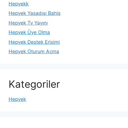
Hepyekk
Hepyek Yasadışı Bahis
Hepyek Tv Yayını
Hepyek Üye Olma
Hepyek Destek Erişimi
Hepyek Oturum Açma
Kategoriler
Hepyek