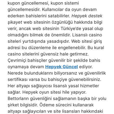
kupon güncellemesi, kupon sistemi
güncellemesidir. Kullanıcılar da oyun devam
ederken bahislerini satabilirler.
Hepyek destek
şikayet
web sitesinin özgünlüğü hakkında bilgi
verir, ancak web sitesinin Türkiye’de yasal olup
olmadığını bilmek de önemlidir. Lisanslı casino
siteleri yurtdışında yasadışıdır. Web sitesi giriş
adresi bu düzenleme ile engellenebilir. Bu kural
casino sitelerini güvensiz hale getirmez.
Çevrimiçi bahisçiler güvenilir bir şekilde bahis
oynamaya devam
Hepyek Güncel
ediyor.
Nerede bulunduklarını biliyorsanız ve güvenilirlik
sertifikası varsa bu bahisçiye güvenebilirsiniz.
Her altyapı sağlayıcısı lisanslı yasal hizmetler
sağlar. Hepyek oyun sitesi hile yapıyor.
Bettorların güvenliğini sağlamanın başka bir yolu
şirket bilgisidir. Ödeme sürecini kullanarak
altyapı sağlayıcıları ve site lisansları hakkındaki