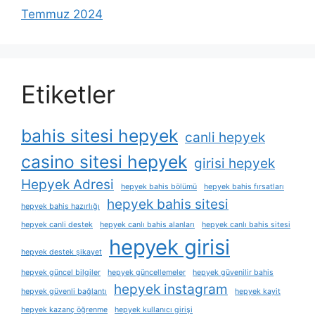
Temmuz 2024
Etiketler
bahis sitesi hepyek
canli hepyek
casino sitesi hepyek
girisi hepyek
Hepyek Adresi
hepyek bahis bölümü
hepyek bahis fırsatları
hepyek bahis sitesi
hepyek bahis hazırlığı
hepyek canli destek
hepyek canlı bahis alanları
hepyek canlı bahis sitesi
hepyek girisi
hepyek destek şikayet
hepyek güncel bilgiler
hepyek güncellemeler
hepyek güvenilir bahis
hepyek instagram
hepyek güvenli bağlantı
hepyek kayit
hepyek kazanç öğrenme
hepyek kullanıcı girişi