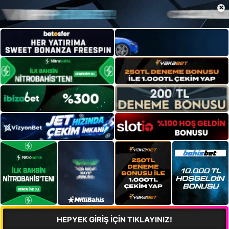
×
HEPYEK GİRİŞ İÇİN TIKLAYINIZ!