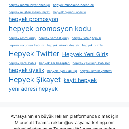
hepyek memnuniyet önceliği
hepyek muhasebe becerileri
hepyek müşteri memnuniyeti
hepyek oyuncu önerisi
hepyek promosyon
hepyek promosyon kodu
hepyek resmi giriş
hepyek serbest giriş
hepyek site geçmişi
hepyek sorunsuz katılım
hepyek sürekli destek
hepyek tv izle
Hepyek Twitter
Hepyek Yeni Giriş
hepyek yerel bahis
hepyek zar hesapları
hepyek çevrimiçi bahisler
hepyek üyelik
hepyek üyelik açılışı
hepyek üyelik yöntemi
Hepyek Şikayet
kayit hepyek
yeni adresi hepyek
Avrasya'nın en büyük reklam platformunda olmak için
Microsoft Teams:
reklam@avrasyamarketing.com
adresimizden veya Telegram: @Avrasyamarketing