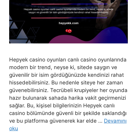
Hepyek casino oyunları canlı casino oyunlarında
modern bir trend, neyse ki, sitede saygın ve
güvenilir bir isim gördüğünüzde kendinizi rahat
hissedebilirsiniz. Bu nedenle siteye her zaman
güvenebilirsiniz. Tecrübeli krupiyeler her oyunda
hazır bulunarak sahada harika vakit geçirmenizi
sağlar. Bu, kişisel bilgilerinizin Hepyek canlı
casino bölümünde güvenli bir şekilde saklandığı
ve bu platforma güvenerek kar elde …
Devamını
oku