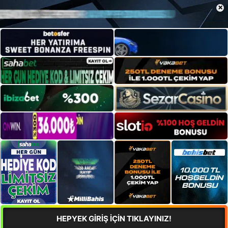
×
HEPYEK GİRİŞ İÇİN TIKLAYINIZ!