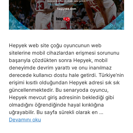
Hepyek web site çoğu oyuncunun web
sitelerine mobil cihazlardan erişmesi sorununu
başarıyla çözdükten sonra Hepyek, mobil
deneyimde devrim yarattı ve onu inanılmaz
derecede kullanıcı dostu hale getirdi. Türkiye’nin
erişimi kısıtlı olduğundan Hepyek adresi sık sık
güncellenmektedir. Bu senaryoda oyuncu,
Hepyek mevcut giriş adresinin beklediği gibi
olmadığını öğrendiğinde hayal kırıklığına
uğrayabilir. Bu sayfa sürekli olarak en …
Devamını oku