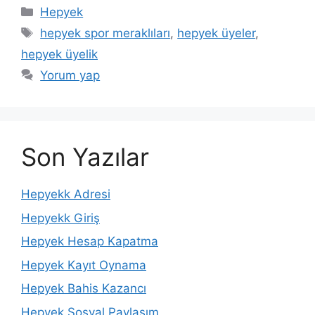
Kategoriler
Hepyek
Etiketler
hepyek spor meraklıları
,
hepyek üyeler
,
hepyek üyelik
Yorum yap
Son Yazılar
Hepyekk Adresi
Hepyekk Giriş
Hepyek Hesap Kapatma
Hepyek Kayıt Oynama
Hepyek Bahis Kazancı
Hepyek Sosyal Paylaşım