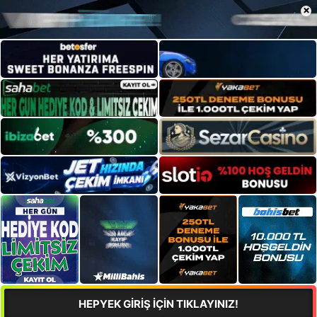
×
HEPYEK GİRİŞ İÇİN TIKLAYINIZ!