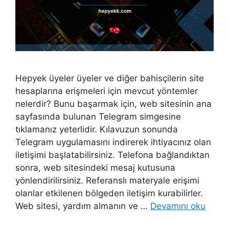
Hepyek üyeler üyeler ve diğer bahisçilerin site
hesaplarına erişmeleri için mevcut yöntemler
nelerdir? Bunu başarmak için, web sitesinin ana
sayfasında bulunan Telegram simgesine
tıklamanız yeterlidir. Kılavuzun sonunda
Telegram uygulamasını indirerek ihtiyacınız olan
iletişimi başlatabilirsiniz. Telefona bağlandıktan
sonra, web sitesindeki mesaj kutusuna
yönlendirilirsiniz. Referanslı materyale erişimi
olanlar etkilenen bölgeden iletişim kurabilirler.
Web sitesi, yardım almanın ve …
Devamını oku