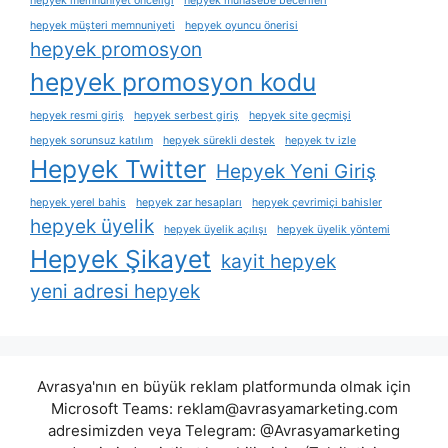
hepyek memnuniyet önceliği
hepyek muhasebe becerileri
hepyek müşteri memnuniyeti
hepyek oyuncu önerisi
hepyek promosyon
hepyek promosyon kodu
hepyek resmi giriş
hepyek serbest giriş
hepyek site geçmişi
hepyek sorunsuz katılım
hepyek sürekli destek
hepyek tv izle
Hepyek Twitter
Hepyek Yeni Giriş
hepyek yerel bahis
hepyek zar hesapları
hepyek çevrimiçi bahisler
hepyek üyelik
hepyek üyelik açılışı
hepyek üyelik yöntemi
Hepyek Şikayet
kayit hepyek
yeni adresi hepyek
Avrasya'nın en büyük reklam platformunda olmak için
Microsoft Teams:
reklam@avrasyamarketing.com
adresimizden veya Telegram: @Avrasyamarketing