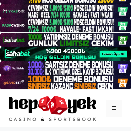
İçeriğe
atla
Menü