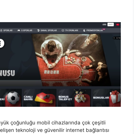
ük çoğunluğu mobil cihazlarında çok çeşitli
lişen teknoloji ve güvenilir internet bağlantısı