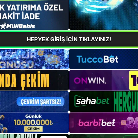
HEPYEK GİRİŞ İÇİN TIKLAYINIZ!